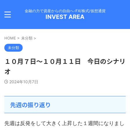
金融の力で資産からの自由へ-FX/株式/仮想通貨
INVEST AREA
HOME
>
未分類
>
未分類
１０月７日～１０月１１日 今日のシナリ
オ
2024年10月7日
先週の振り返り
先週は反発をして大きく上昇した１週間になりまし