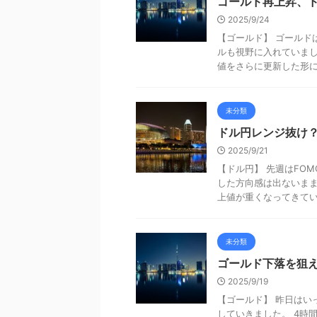
ゴールド再上昇、
2025/9/24
【ゴールド】 ゴールド
ルも視野に入れていま
値をさらに更新した形にな
未分類
ドル円レンジ抜け
2025/9/21
【ドル円】 先週はFO
した方向感は出ないまま
上値が重くなってきています
未分類
ゴールド下落を狙
2025/9/19
【ゴールド】 昨日はい
していきました。 4時