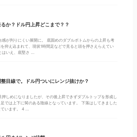
来るか？ドル円上昇どこまで？？
向感が判りにくい展開に。 底固めのダブルボトムからの上昇も考
値を抑え込まれて、現状1時間足などで見ると頭を押さえらえてい
はいえ、底堅さ ...
調整目線で。ドル円ついにレンジ抜けか？
旦押しめになりましたが、その後上昇できずダブルトップを形成し
足では上下に髯のある陰線となっています。 下落はしてきました
ます。 4 ...