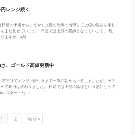
ル円レンジ続く
は日足の予選からようやく上髭の陰線の出現して上値の重さを示し
をまだ見せています。 日足では上髭の陽線となっています。 現
ますが、4時 ...
動き、ゴールド高値更新中
い窓開けでレンジ上限付近まで一気に朝から上昇しましたが、その
めて昨日は終わりました。 日足では上髭の陰線という形になって
いスタートだ ...
1
2
Next »