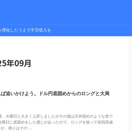
を理化したうえで不労収入を
5年09月
れば追いかけよう。ドル円底固めからのロングと大局
曜、火曜日と大きく上昇しましたがその後は天井固めのような形で
金曜日に底固めをした感じがあったので、ロングを狙って前回高値
、残りはその ...