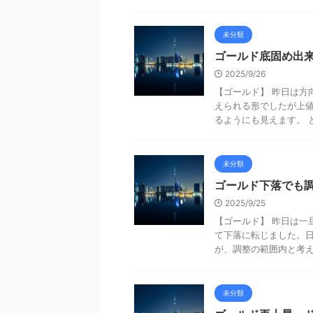
未分類
ゴールド底固め出
2025/9/26
【ゴールド】 昨日は方
えられる形でしたが上
るようにも見えます。 と
未分類
ゴールド下落でも
2025/9/25
【ゴールド】 昨日は一
て下落に転じました。日
が、調整の範囲内と考えてい
未分類