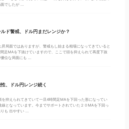
でしたが ...
ールド警戒、ドル円まだレンジか？
上昇局面ではありますが、警戒もし始まる相場になってきていると
時間足MAを下抜けていますので、ここで頭を抑えられて再度下抜
位な局面にも ...
能性、ドル円レンジ続く
頭を抑えられてきていて一旦4時間足MAを下回った形になってい
陰線となっています。今までサポートされていた２０MAを下回っ
も 出やすい ...