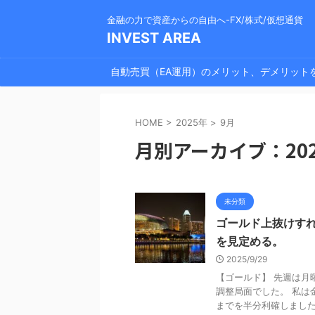
金融の力で資産からの自由へ-FX/株式/仮想通貨
INVEST AREA
自動売買（EA運用）のメリット、デメリット
HOME
>
2025年
>
9月
月別アーカイブ：202
未分類
ゴールド上抜けす
を見定める。
2025/9/29
【ゴールド】 先週は月
調整局面でした。 私は
までを半分利確しましたが