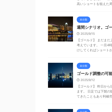
高いショートを狙えた局面
未分類
週間シナリオ。ゴ
2025/9/15
【ゴールド】 まだまだ
考えています。 一旦4
けしてくればショートが優
未分類
ゴールド調整の可
2025/9/12
【ゴールド】 昨日から
ます。 日足では下髭の
てきたこともあり利確売り