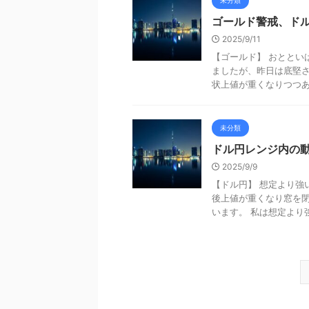
未分類
ゴールド警戒、ド
2025/9/11
【ゴールド】 おととい
ましたが、昨日は底堅さ
状上値が重くなりつつあり
未分類
ドル円レンジ内の
2025/9/9
【ドル円】 想定より強
後上値が重くなり窓を閉
います。 私は想定より強