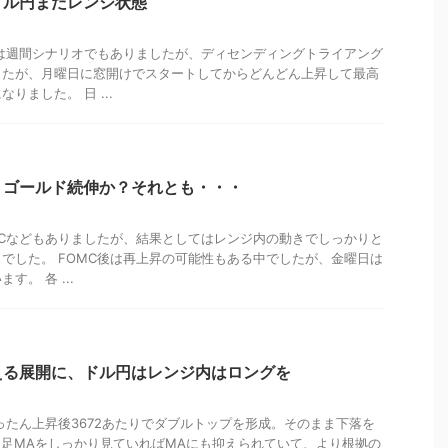
ドル円まだレンジ状態
は週間シナリオでもありましたが、ディセンディングトライアング
したが、月曜日に窓開けでスタートしてからどんどん上昇して最高
りました。 日 ...
？ゴールド続伸か？それとも・・・
MCなどもありましたが、結果としてはレンジ内の動きでしっかりと
でした。 FOMC後は再上昇の可能性もある中でしたが、金曜日は
。 各 ...
える展開に、ドル円はレンジ内はロングを
ったん上昇後3672あたりでダブルトップを形成。そのまま下落を
間足MAをしっかり見ていればMAにも抑えられていて、より根拠の